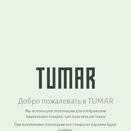
Вернуться наверх
TUMAR Art Group (Kyrgyzstan) is a sustainable manufacturer of
functional products made from natural wool, combining
traditional craftsmanship with modern quality standards.
Добро пожаловать в TUMAR
Мы используем геолокацию для отображения
правильных товаров, цен и расчета доставки
При изменениии геолокации все товары из корзины будут
удалены,