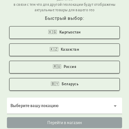
HELP
в связи с тем что для другой геолокации будут отображены
актуальные товары для вашего гео
FAQ
Быстрый выбор:
Product care
Privacy Policy
Return and Exchange
🇰🇬
Кыргызстан
Shipping
tumar@tumar.com
🇰🇿
Казахстан
+996312887170
🇷🇺
Россия
COMPANY
About us
🇧🇾
Беларусь
Our production
Our materials
Zero waste policy
Выберите вашу локацию
LLC TUMAR ART GROUP
ITN 01709200310048
Перейти в магазин