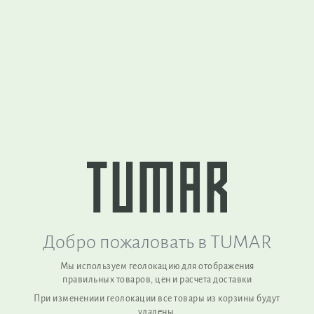
Вернуться наверх
TUMAR Art Group (Kyrgyzstan) is a sustainable manufacturer of
functional products made from natural wool, combining
traditional craftsmanship with modern quality standards.
Добро пожаловать в TUMAR
Мы используем геолокацию для отображения
правильных товаров, цен и расчета доставки
При изменениии геолокации все товары из корзины будут
удалены,