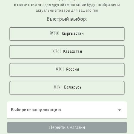
HELP
в связи с тем что для другой геолокации будут отображены
актуальные товары для вашего гео
FAQ
Быстрый выбор:
Product care
Privacy Policy
Return and Exchange
🇰🇬
Кыргызстан
Shipping
tumar@tumar.com
🇰🇿
Казахстан
+996312887170
🇷🇺
Россия
COMPANY
About us
🇧🇾
Беларусь
Our production
Our materials
Zero waste policy
Выберите вашу локацию
LLC TUMAR ART GROUP
ITN 01709200310048
Перейти в магазин