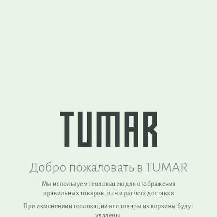
Вернуться наверх
TUMAR Art Group (Kyrgyzstan) is a sustainable manufacturer of
functional products made from natural wool, combining
traditional craftsmanship with modern quality standards.
Добро пожаловать в TUMAR
Мы используем геолокацию для отображения
правильных товаров, цен и расчета доставки
При изменениии геолокации все товары из корзины будут
удалены,