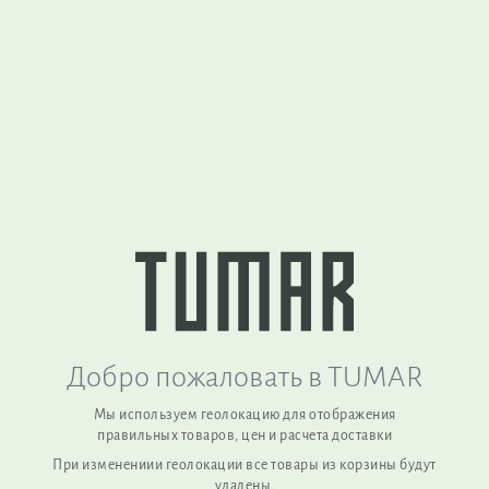
Вернуться наверх
TUMAR Art Group (Kyrgyzstan) is a sustainable manufacturer of
functional products made from natural wool, combining
traditional craftsmanship with modern quality standards.
Добро пожаловать в TUMAR
Мы используем геолокацию для отображения
правильных товаров, цен и расчета доставки
При изменениии геолокации все товары из корзины будут
удалены,