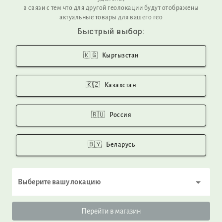
HELP
в связи с тем что для другой геолокации будут отображены
актуальные товары для вашего гео
FAQ
Быстрый выбор:
Product care
Privacy Policy
Return and Exchange
🇰🇬
Кыргызстан
Shipping
tumar@tumar.com
🇰🇿
Казахстан
+996312887170
🇷🇺
Россия
COMPANY
About us
🇧🇾
Беларусь
Our production
Our materials
Zero waste policy
Выберите вашу локацию
LLC TUMAR ART GROUP
ITN 01709200310048
Перейти в магазин